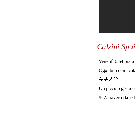
Calzini Spai
Venerdì 6 febbrai
Oggi tutti con i cal
💙🧡🧦💚
Un piccolo gesto c
✨️ Attraverso la lett