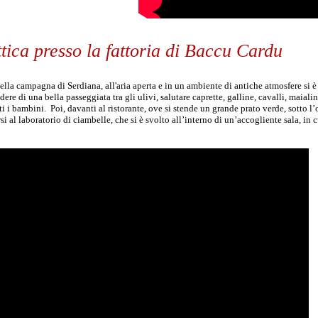
tica presso la fattoria di Baccu Cardu
della campagna di Serdiana, all'aria aperta e in un ambiente di antiche atmosfere si è
re di una bella passeggiata tra gli ulivi, salutare caprette, galline, cavalli, maial
ti i bambini. Poi, davanti al ristorante, ove si stende un grande prato verde, sotto 
i al laboratorio di ciambelle, che si è svolto all’interno di un’accogliente sala, in