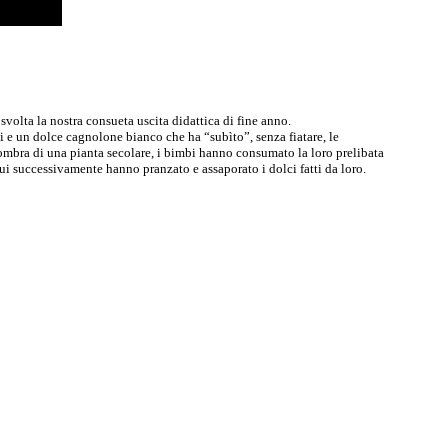
 svolta la nostra consueta uscita didattica di fine anno.
ini e un dolce cagnolone bianco che ha “subìto”, senza fiatare, le
l’ombra di una pianta secolare, i bimbi hanno consumato la loro prelibata
 cui successivamente hanno pranzato e assaporato i dolci fatti da loro.