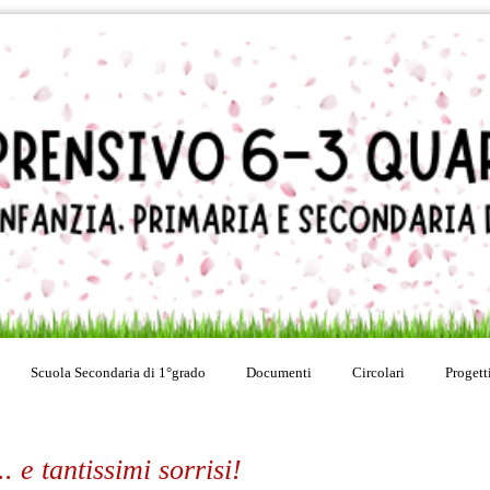
Scuola Secondaria di 1°grado
Documenti
Circolari
Progett
. e tantissimi sorrisi!