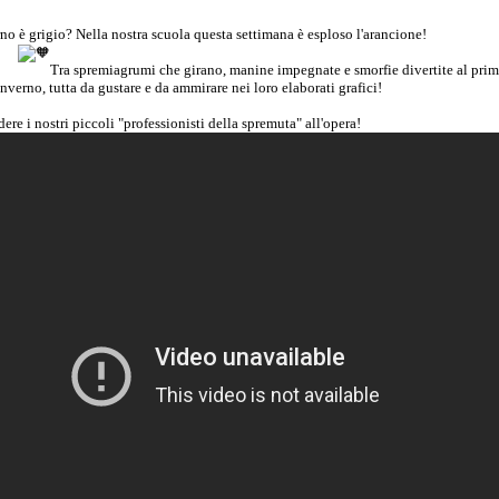
rno è grigio? Nella nostra scuola questa settimana è esploso l'arancione!
Tra spremiagrumi che girano, manine impegnate e smorfie divertite al prim
inverno, tutta da gustare e da ammirare nei loro elaborati grafici!
dere i nostri piccoli "professionisti della spremuta" all'opera!