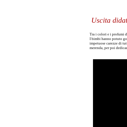
Uscita didat
Tra i colori e i profumi 
I bimbi hanno potuto gode
impetuose carezze di tut
merenda, per poi dedicars