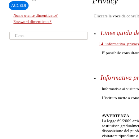
Privacy
ACCEDI
Nome utente dimenticato?
Cliccare la voce da consult
Password dimenticata?
Linee guida d
Cerca...
14_informativa_privac
E' possibile consultar
Informativa pr
Informativa ai visitat
L'istituto mette a cono
AVVERTENZA
La legge 69/2009 artic
sostituisce gradualmen
disposizione del pubbl
visitatore riprodurre 