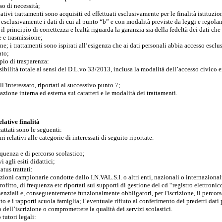
aso di necessità;
relativi trattamenti sono acquisiti ed effettuati esclusivamente per le finalità istituzio
ti esclusivamente i dati di cui al punto “b” e con modalità previste da leggi e regola
; il principio di correttezza e lealtà riguarda la garanzia sia della fedeltà dei dati che
e e trasmissione;
one; i trattamenti sono ispirati all’esigenza che ai dati personali abbia accesso esc
ato;
ipio di trasparenza:
sibilità totale ai sensi del D.L.vo 33/2013, inclusa la modalità dell’accesso civico 
ell’interessato, riportati al successivo punto 7;
zione interna ed esterna sui caratteri e le modalità dei trattamenti.
elative finalità
rattati sono le seguenti:
ri relativi alle categorie di interessati di seguito riportate.
requenza e di percorso scolastico;
vi agli esiti didattici;
tatus trattati:
vazioni campionarie condotte dallo I.N.VAL.S.I. o altri enti, nazionali o internazion
 profitto, di frequenza etc riportati sui supporti di gestione del cd “registro elettronic
ssenziali e, conseguentemente funzionalmente obbligatori, per l'iscrizione, il percors
to e i rapporti scuola famiglia; l’eventuale rifiuto al conferimento dei predetti dati
ell’iscrizione o compromettere la qualità dei servizi scolastici.
 tutori legali: