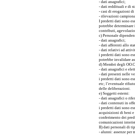
- dati anagrafici;
- dati reddituali e di 
- casi di erogazioni d
- rilevazioni campiona
I predetti dati sono e
potrebbe determinare i
contributi, agevolazio
c) Personale dipendent
- dati anagrafici;
- dati afferenti allo s
- dati relativi ad attiv
i predetti dati sono e
potrebbe invalidare as
d) Membri degli OO.C
- dati anagrafici e elet
- dati presenti nelle 
i predetti dati sono 
etc; l’eventuale rifiu
delle deliberazioni.
e) Soggetti esterni:
- dati anagrafici o rif
- dati contenuti in of
i predetti dati sono es
acquisizioni di beni e
conferimento dei prede
comunicazioni interist
II) dati personali di ti
- alunni: assenze per m