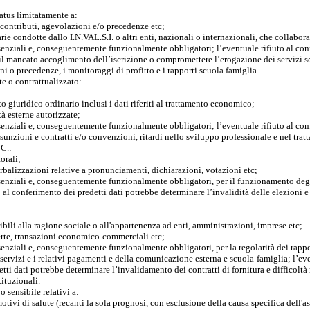
status limitatamente a:
i contributi, agevolazioni e/o precedenze etc;
rie condotte dallo I.N.VAL.S.I. o altri enti, nazionali o internazionali, che collab
ssenziali e, conseguentemente funzionalmente obbligatori; l’eventuale rifiuto al con
l mancato accoglimento dell’iscrizione o compromettere l’erogazione dei servizi sco
ni o precedenze, i monitoraggi di profitto e i rapporti scuola famiglia.
e o contrattualizzato:
tato giuridico ordinario inclusi i dati riferiti al trattamento economico;
ità esterne autorizzate;
ssenziali e, conseguentemente funzionalmente obbligatori; l’eventuale rifiuto al con
sunzioni e contratti e/o convenzioni, ritardi nello sviluppo professionale e nel tra
C.:
torali;
verbalizzazioni relative a pronunciamenti, dichiarazioni, votazioni etc;
essenziali e, conseguentemente funzionalmente obbligatori, per il funzionamento de
to al conferimento dei predetti dati potrebbe determinare l’invalidità delle elezioni 
eribili alla ragione sociale o all'appartenenza ad enti, amministrazioni, imprese etc;
ferte, transazioni economico-commerciali etc;
senziali e, conseguentemente funzionalmente obbligatori, per la regolarità dei rappor
 servizi e i relativi pagamenti e della comunicazione esterna e scuola-famiglia; l’eve
tti dati potrebbe determinare l’invalidamento dei contratti di fornitura e difficoltà
ituzionali.
po sensibile relativi a:
otivi di salute (recanti la sola prognosi, con esclusione della causa specifica dell'a