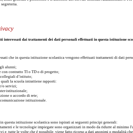
i segreteria.
rivacy
i interessati dai trattamenti dei dati personali effettuati in questa istituzione s
ssati che in questa istituzione scolastica vengono effettuati trattamenti di dati perso
egli alunni;
 con contratto TI o TD o di progetto;
ollegiali d’istituto;
i quali la scuola intrattiene rapporti:
e/o servizi;
ter-istituzionale;
zione o accordo di rete;
 comunicazione istituzionale.
i in questa istituzione scolastica sono ispirati ai seguenti principi generali:
trattamenti e le tecnologie impiegate sono organizzati in modo da ridurre al minimo l'
ivi e, tutte le volte che é possibile, viene fatto ricorso a dati anonimi o modalità ch