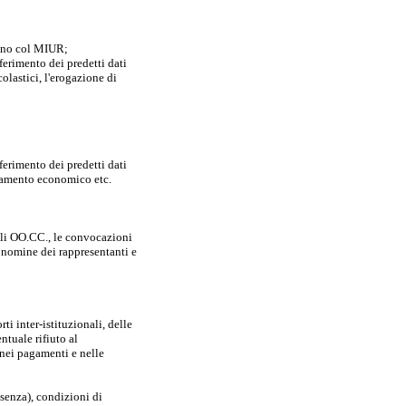
orano col MIUR;
ferimento dei predetti dati
lastici, l'erogazione di
ferimento dei predetti dati
ttamento economico etc.
gli OO.CC., le convocazioni
e nomine dei rappresentanti e
ti inter-istituzionali, delle
ntuale rifiuto al
 nei pagamenti e nelle
ssenza), condizioni di