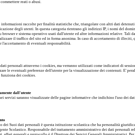
 commettere reati o abusi.
informazioni raccolte per finalità statistiche che, triangolate con altri dati detenuti
cazione degli utenti. In questa categoria rientrano gli indirizzi IP, i nomi del domin
u browser e sistema operativo usati dall'utente ed altre informazioni relative. Tali d
izzare il traffico del sito ed in forma anonima. In caso di accertamento di illeciti, 
er l'accertamento di eventuali responsabilità.
dati personali attraverso i cookies, ma verranno utilizzati come indicatori di sessio
are le eventuali preferenze dell'utente per la visualizzazione dei contenuti. E' peralt
 funziona dei cookies.
iamente dall'utente
nei servizi saranno visualizzate delle pagine informative che indichino l'uso dei dat
nto
to dei Suoi dati personali è questa istituzione scolastica che ha personalità giurid
gente Scolastico. Responsabile del trattamento amministrativo dei dati personali rel
ri, affari generali e protocollo è il Direttore dei Servizi Generali Amministrativi. Per