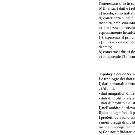
l'interessato solo in c
b) finalità: i dati e i 
c) liceità; sono tratta
d) correttezza e lealtà
raccolta, archiviazion
e) sicurezza e protezi
espressamente incaric
f) trasparenza;il princ
a) è inteso come acces
decreto;
b) concerne i diritti d
c) comprende l’informa
Tipologie dei dati e r
Le tipologie dei dati t
I) dati personali ordina
a) Alunni:
- dati anagrafici, di f
- dati di profitto relati
- dati di profitto e di s
I) nell'ambito di rile
II) dati anagrafici, di
I predetti dati sono e
i monitoraggi di profit
mancato accoglimento d
b) Genitori/affidatari o