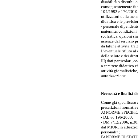
disabilità o disturbi, 
conseguentemente funzi
104/1992 e 170/2010 e 
utilizzatori della men
didattica e le previsio
- personale dipendente
maternità, condizioni d
scolastica, opzioni si
assenze dal servizio pr
da talune attività, tra
L’eventuale rifiuto al
della salute e dei dirit
III) dati particolari, 
a carattere didattico c
attività giornalistiche
autorizzazione.
Necessità e finalità d
Come già specificato al
prescrizioni normative
A) NORME SPECIFI
- D.L.vo 196/2003;
- DM 7/12/2006, n.305:
dal MIUR, in attuazion
personali»;
B) NORME DI STAT