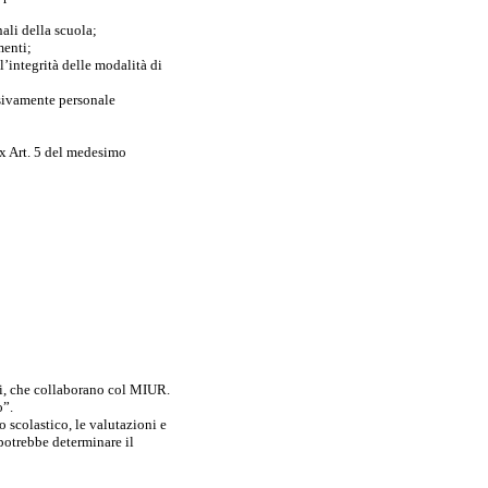
nali della scuola;
menti;
 l’integrità delle modalità di
lusivamente personale
ex Art. 5 del medesimo
ali, che collaborano col MIUR.
o”.
o scolastico, le valutazioni e
 potrebbe determinare il