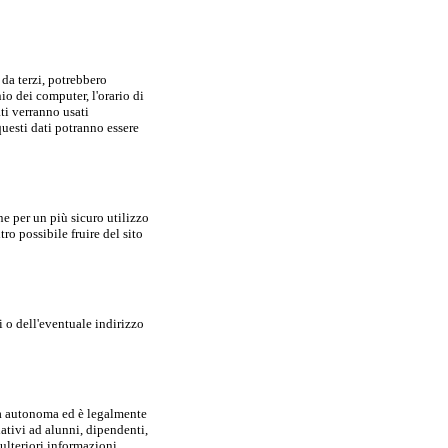
 da terzi, potrebbero
io dei computer, l'orario di
ati verranno usati
questi dati potranno essere
ne per un più sicuro utilizzo
ro possibile fruire del sito
i o dell'eventuale indirizzo
ica autonoma ed è legalmente
ativi ad alunni, dipendenti,
 ulteriori informazioni