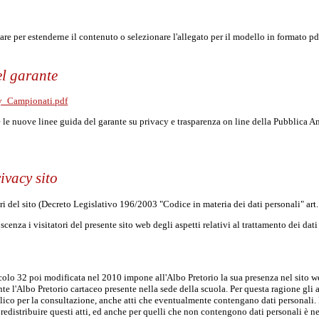
are per estenderne il contenuto o selezionare l'allegato per il modello in formato pd
el garante
y_Campionati.pdf
e le nuove linee guida del garante su privacy e trasparenza on line della Pubblica
ivacy sito
ori del sito (Decreto Legislativo 196/2003 "Codice in materia dei dati personali" art.
scenza i visitatori del presente sito web degli aspetti relativi al trattamento dei dati
olo 32 poi modificata nel 2010 impone all'Albo Pretorio la sua presenza nel sito we
te l'Albo Pretorio cartaceo presente nella sede della scuola. Per questa ragione gli a
ico per la consultazione, anche atti che eventualmente contengano dati personali. E'
o redistribuire questi atti, ed anche per quelli che non contengono dati personali è n