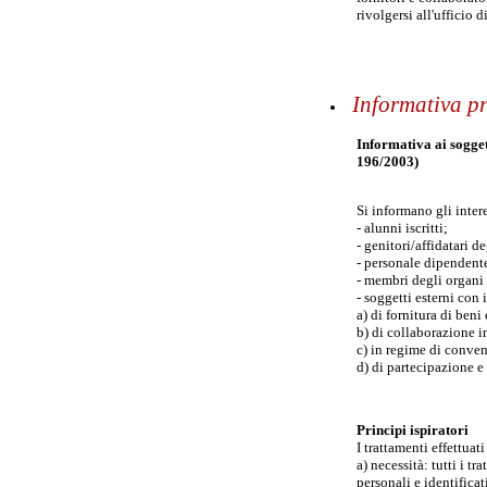
rivolgersi all'ufficio d
Informativa p
Informativa ai soggett
196/2003)
Si informano gli intere
- alunni iscritti;
- genitori/affidatari d
- personale dipendente
- membri degli organi c
- soggetti esterni con 
a) di fornitura di beni 
b) di collaborazione in
c) in regime di conven
d) di partecipazione e
Principi ispiratori
I trattamenti effettuat
a) necessità: tutti i 
personali e identificat