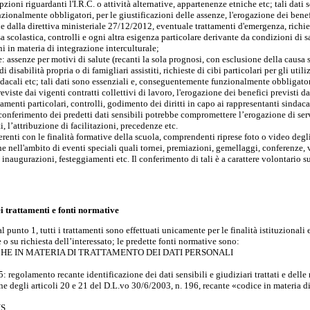
opzioni riguardanti l'I.R.C. o attività alternative, appartenenze etniche etc; tali dati 
onalmente obbligatori, per le giustificazioni delle assenze, l'erogazione dei benefi
dalla direttiva ministeriale 27/12/2012, eventuale trattamenti d'emergenza, richiest
sa scolastica, controlli e ogni altra esigenza particolare derivante da condizioni di 
ni in materia di integrazione interculturale;
: assenze per motivi di salute (recanti la sola prognosi, con esclusione della causa s
i disabilità propria o di famigliari assistiti, richieste di cibi particolari per gli util
ndacali etc; tali dati sono essenziali e, conseguentemente funzionalmente obbligatori
eviste dai vigenti contratti collettivi di lavoro, l'erogazione dei benefici previsti 
ttamenti particolari, controlli, godimento dei diritti in capo ai rappresentanti sindacal
 conferimento dei predetti dati sensibili potrebbe compromettere l’erogazione di servi
ti, l’attribuzione di facilitazioni, precedenze etc.
coerenti con le finalità formative della scuola, comprendenti riprese foto o video degl
he nell'ambito di eventi speciali quali tornei, premiazioni, gemellaggi, conferenze, v
, inaugurazioni, festeggiamenti etc. Il conferimento di tali è a carattere volontario 
ei trattamenti e fonti normative
 punto 1, tutti i trattamenti sono effettuati unicamente per le finalità istituzionali
 o su richiesta dell’interessato; le predette fonti normative sono:
CHE IN MATERIA DI TRATTAMENTO DEI DATI PERSONALI
 regolamento recante identificazione dei dati sensibili e giudiziari trattati e delle 
e degli articoli 20 e 21 del D.L.vo 30/6/2003, n. 196, recante «codice in materia di
US