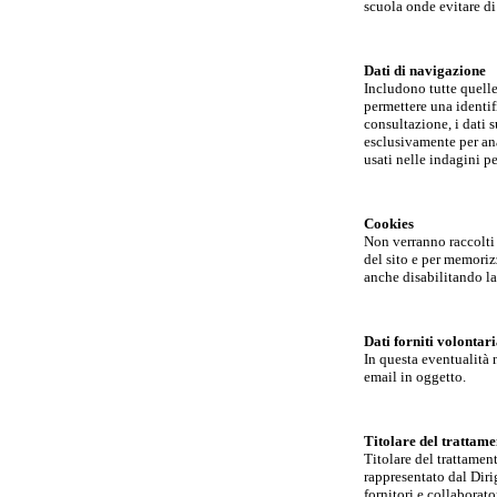
scuola onde evitare di
Dati di navigazione
Includono tutte quelle 
permettere una identifi
consultazione, i dati s
esclusivamente per anal
usati nelle indagini p
Cookies
Non verranno raccolti 
del sito e per memorizz
anche disabilitando la
Dati forniti volontar
In questa eventualità 
email in oggetto.
Titolare del trattame
Titolare del trattamen
rappresentato dal Diri
fornitori e collaborato