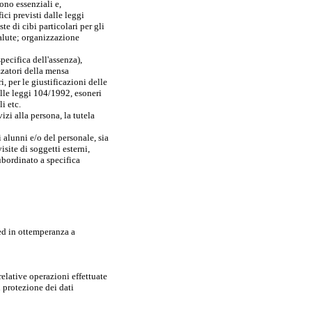
sono essenziali e,
ci previsti dalle leggi
e di cibi particolari per gli
salute; organizzazione
pecifica dell'assenza),
izzatori della mensa
, per le giustificazioni delle
dalle leggi 104/1992, esoneri
i etc.
zi alla persona, la tutela
i alunni e/o del personale, sia
isite di soggetti esterni,
subordinato a specifica
 ed in ottemperanza a
relative operazioni effettuate
 protezione dei dati