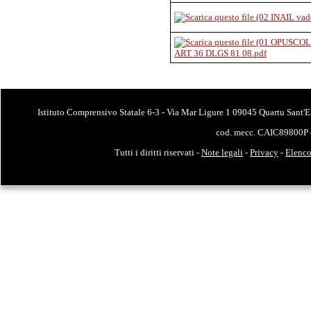
ART 36 DLGS 81 08.pdf
Istituto Comprensivo Statale 6-3 - Via Mar Ligure 1 09045 Quartu Sant'E
cod. mecc. CAIC89800P 
Tutti i diritti riservati -
Note legali
-
Privacy
-
Elenco 