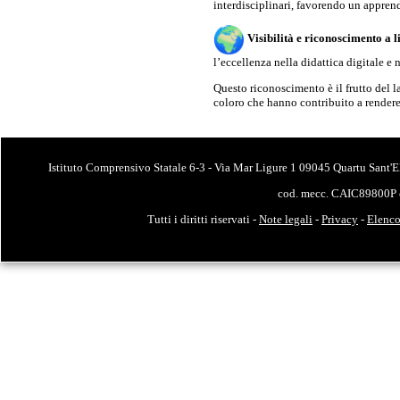
interdisciplinari, favorendo un appre
Visibilità e riconoscimento a 
l’eccellenza nella didattica digitale e
Questo riconoscimento è il frutto del la
coloro che hanno contribuito a rendere
Istituto Comprensivo Statale 6-3 - Via Mar Ligure 1 09045 Quartu Sant'E
cod. mecc. CAIC89800P 
Tutti i diritti riservati -
Note legali
-
Privacy
-
Elenco 