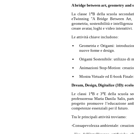
A bridge between art, geometry and s
a
La classe 1
B della scuola secondari
eTwinning "A Bridge Between Art, G
geometria, sostenibilità e intelligenza
creare avatar, loghi e video interattivi.
Le attività chiave includono:
Geometria e Origami: introduzione
nuove forme e design.
Origami Sostenibile: utilizzo di m
Animazioni Stop-Motion: creazione
Mostra Virtuale ed E-book Finale:
Dream, Design, Digitalize (3D): ecolo
a
a
Le classi 1
B e 3
E della scuola se
professoressa Maria Danila Salis, par
progetto promuove l’educazione ambien
competenze essenziali per il futuro.
Tra le principali attività troviamo:
-Consapevolezza ambientale: creazione d