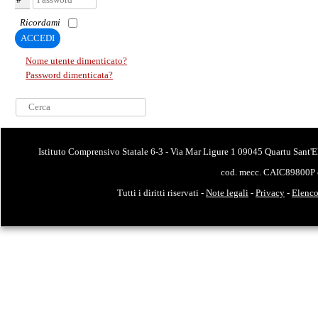
Ricordami
ACCEDI
Nome utente dimenticato?
Password dimenticata?
Cerca...
Istituto Comprensivo Statale 6-3 - Via Mar Ligure 1 09045 Quartu Sant'E
cod. mecc. CAIC89800P 
Tutti i diritti riservati -
Note legali
-
Privacy
-
Elenco 