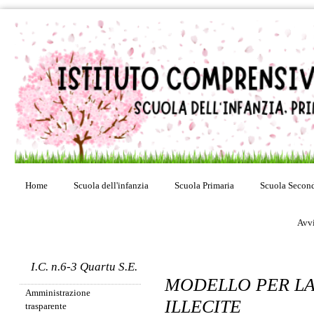
Home
Scuola dell'infanzia
Scuola Primaria
Scuola Second
Avvi
I.C. n.6-3 Quartu S.E.
MODELLO PER LA
Amministrazione
ILLECITE
trasparente