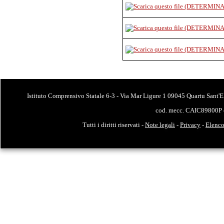
Istituto Comprensivo Statale 6-3 - Via Mar Ligure 1 09045 Quartu Sant'E
cod. mecc. CAIC89800P 
Tutti i diritti riservati -
Note legali
-
Privacy
-
Elenco 