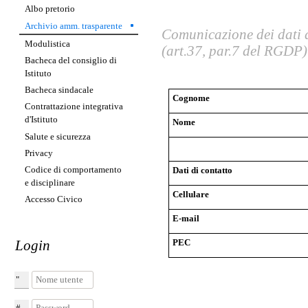
Albo pretorio
Archivio amm. trasparente
Comunicazione dei dati d
Modulistica
(art.37, par.7 del RGDP)
Bacheca del consiglio di
Istituto
Bacheca sindacale
Cognome
Contrattazione integrativa
d'Istituto
Nome
Salute e sicurezza
Privacy
Codice di comportamento
Dati di contatto
e disciplinare
Cellulare
Accesso Civico
E-mail
PEC
Login
Nome utente
Password