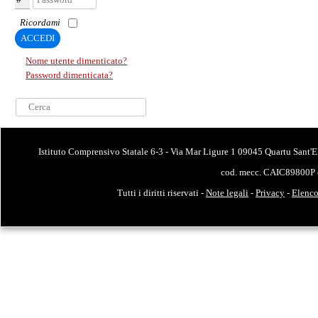
Ricordami
ACCEDI
Nome utente dimenticato?
Password dimenticata?
Cerca...
Istituto Comprensivo Statale 6-3 - Via Mar Ligure 1 09045 Quartu Sant'E
cod. mecc. CAIC89800P 
Tutti i diritti riservati -
Note legali
-
Privacy
-
Elenco 