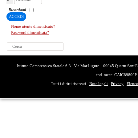
Ricordami
ACCEDI
Nome utente dimenticato?
Password dimenticata?
Cerca...
Istituto Comprensivo Statale 6-3 - Via Mar Ligure 1 09045 Quartu Sant'E
cod. mecc. CAIC89800P 
Tutti i diritti riservati -
Note legali
-
Privacy
-
Elenco 